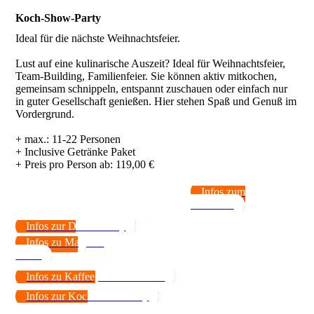
Koch-Show-Party
Ideal für die nächste Weihnachtsfeier.
Lust auf eine kulinarische Auszeit? Ideal für Weihnachtsfeier,
Team-Building, Familienfeier. Sie können aktiv mitkochen,
gemeinsam schnippeln, entspannt zuschauen oder einfach nur
in guter Gesellschaft genießen. Hier stehen Spaß und Genuß im
Vordergrund.
+ max.: 11-22 Personen
+ Inclusive Getränke Paket
Infos zum
Kochkurs
Infos zur Dinner-Party
Infos zu Magie &
Menü
Infos zu Kaffee, Tricks & Keks
Infos zur Koch-Show-Party