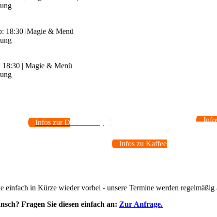
tung
ab: 18:30 |Magie & Menü
tung
b: 18:30 | Magie & Menü
tung
Info
Infos zur Dinner-Party
Menü
Infos zu Kaffee, Tricks & Keks
 einfach in Kürze wieder vorbei - unsere Termine werden regelmäßig ak
unsch? Fragen Sie diesen einfach an:
Zur Anfrage.