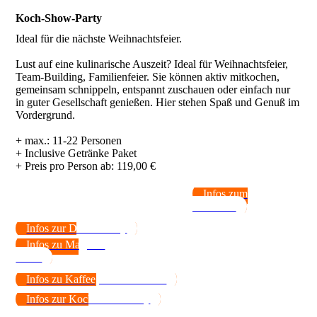
Koch-Show-Party
Ideal für die nächste Weihnachtsfeier.
Lust auf eine kulinarische Auszeit? Ideal für Weihnachtsfeier,
Team-Building, Familienfeier. Sie können aktiv mitkochen,
gemeinsam schnippeln, entspannt zuschauen oder einfach nur
in guter Gesellschaft genießen. Hier stehen Spaß und Genuß im
Vordergrund.
+ max.: 11-22 Personen
+ Inclusive Getränke Paket
Infos zum
Kochkurs
Infos zur Dinner-Party
Infos zu Magie &
Menü
Infos zu Kaffee, Tricks & Keks
Infos zur Koch-Show-Party